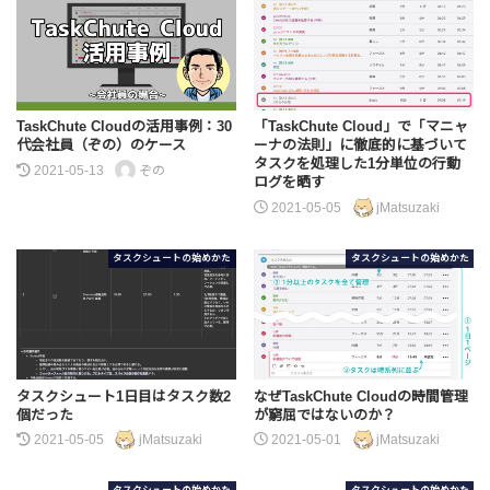
TaskChute Cloudの活用事例：30
「TaskChute Cloud」で「マニャ
代会社員（ぞの）のケース
ーナの法則」に徹底的に基づいて
タスクを処理した1分単位の行動
2021-05-13
ぞの
ログを晒す
2021-05-05
jMatsuzaki
タスクシュートの始めかた
タスクシュートの始めかた
タスクシュート1日目はタスク数2
なぜTaskChute Cloudの時間管理
個だった
が窮屈ではないのか？
2021-05-05
jMatsuzaki
2021-05-01
jMatsuzaki