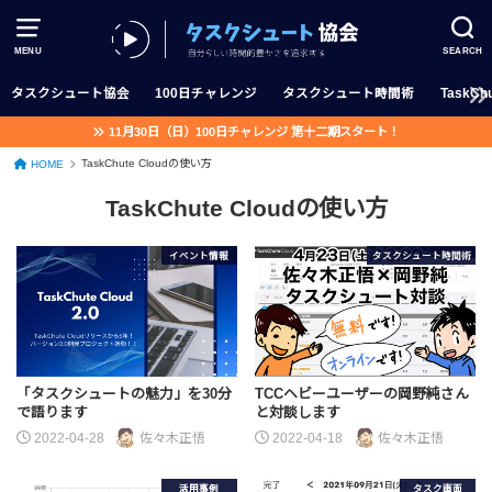
MENU
SEARCH
タスクシュート協会
100日チャレンジ
タスクシュート時間術
TaskChu
11月30日（日）100日チャレンジ 第十二期スタート！
TaskChute Cloudの使い方
HOME
TaskChute Cloudの使い方
イベント情報
タスクシュート時間術
「タスクシュートの魅力」を30分
TCCヘビーユーザーの岡野純さん
で語ります
と対談します
2022-04-28
佐々木正悟
2022-04-18
佐々木正悟
活用事例
タスク画面