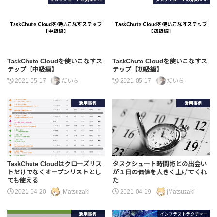
タスクシュートの始めかた
タスクシュートの始めかた
TaskChute Cloudを使いこなすス
TaskChute Cloudを使いこなすス
テップ【中級編】
テップ【初級編】
2021-05-17
だいち
2021-05-17
だいち
活用事例
活用事例
TaskChute Cloudはクローズリス
タスクシュート時間術との出会い
トだけでなくオープンリストとし
が１日の価値を大きく上げてくれ
ても使える
た
2021-04-20
jMatsuzaki
2021-04-19
jMatsuzaki
活用事例
インフラストラクチャー