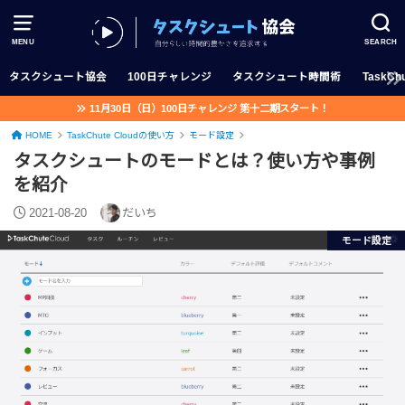
MENU
SEARCH
タスクシュート協会
100日チャレンジ
タスクシュート時間術
TaskChu
11月30日（日）100日チャレンジ 第十二期スタート！
HOME
TaskChute Cloudの使い方
モード設定
タスクシュートのモードとは？使い方や事例
を紹介
2021-08-20
だいち
モード設定