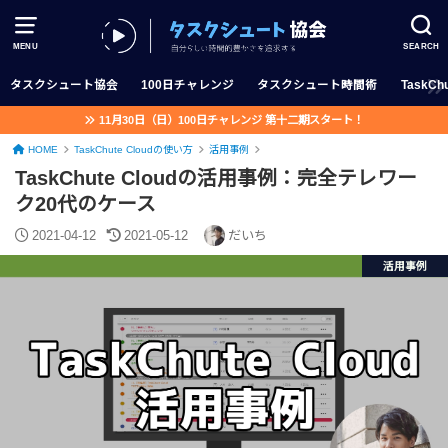
MENU
SEARCH
タスクシュート協会
100日チャレンジ
タスクシュート時間術
TaskChu
11月30日（日）100日チャレンジ 第十二期スタート！
HOME
TaskChute Cloudの使い方
活用事例
TaskChute Cloudの活用事例：完全テレワー
ク20代のケース
2021-04-12
2021-05-12
だいち
活用事例