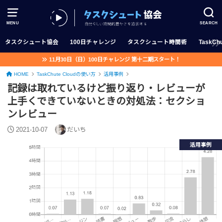
MENU
SEARCH
タスクシュート協会
100日チャレンジ
タスクシュート時間術
TaskChu
11月30日（日）100日チャレンジ 第十二期スタート！
HOME
TaskChute Cloudの使い方
活用事例
記録は取れているけど振り返り・レビューが
上手くできていないときの対処法：セクショ
ンレビュー
2021-10-07
だいち
活用事例