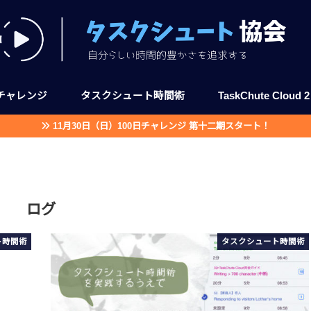
日チャレンジ
タスクシュート時間術
TaskChute Cloud 2
11月30日（日）100日チャレンジ 第十二期スタート！
制）
講座
無料ではじめる
TaskChute Clo
TaskChute Clou
ログ
ト時間術
タスクシュート時間術