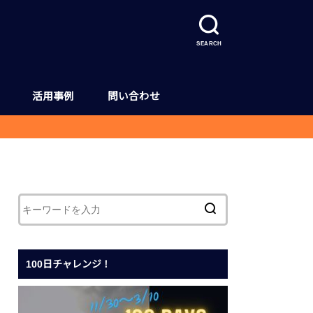
SEARCH
活用事例
問い合わせ
ud 2 アップデート情報
d 2 ヘルプページ
100日チャレンジ！