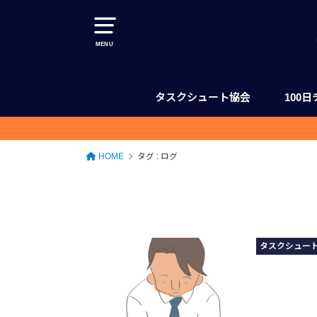
MENU
タスクシュート協会
100
協会について（理念、事業内容、体
タスクシュート認定トレーナー一覧
100日チャレンジ
タスクシュート・ジャーニー
タスクシュート認定トレーナー養成
ユタカジン
HOME
タグ : ログ
タスクシュー