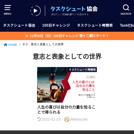
MENU
SEARCH
タスクシュート協会
100日チャレンジ
タスクシュート時間術
TaskChu
11月30日（日）100日チャレンジ 第十二期スタート！
タグ : 意志と表象としての世界
HOME
意志と表象としての世界
タスクシュート時間術
人生の喜びは自分の力量を知るこ
とで得られる
2022-01-23
jMatsuzaki