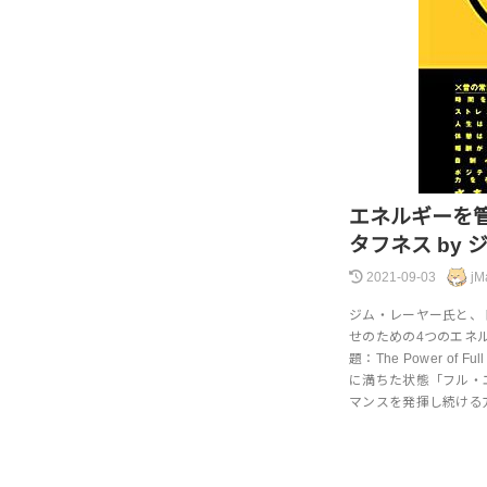
エネルギーを
タフネス by
2021-09-03
jM
ジム・レーヤー氏と、
せのための4つのエネ
題：The Power of 
に満ちた状態「フル・
マンスを発揮し続ける