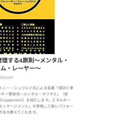
管理する4原則〜メンタル・
 ジム・レーヤー〜
atsuzaki
トニー・シュワルツ氏による名著「成功と幸
ルギー管理術―メンタル・タフネス」（原
Full Engagement）を紹介します。エネルギー
エンゲージメント」を実現して高いパフォー
方法を教えてくれます。