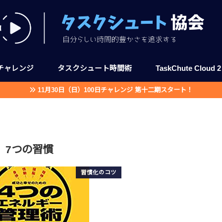
日チャレンジ
タスクシュート時間術
TaskChute Cloud 2
11月30日（日）100日チャレンジ 第十二期スタート！
制）
講座
無料ではじめる
TaskChute Clo
TaskChute Clou
7つの習慣
習慣化のコツ