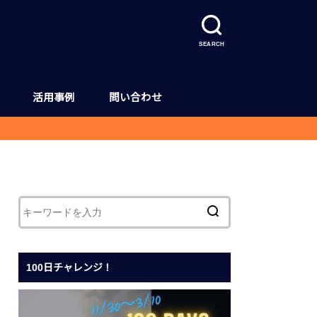
SEARCH
活用事例
問い合わせ
ud 2 アップデート情報
d 2 ヘルプページ
100日チャレンジ！