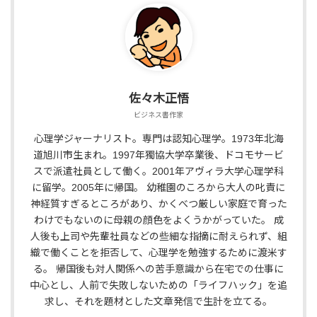
佐々木正悟
ビジネス書作家
心理学ジャーナリスト。専門は認知心理学。1973年北海
道旭川市生まれ。1997年獨協大学卒業後、ドコモサービ
スで派遣社員として働く。2001年アヴィラ大学心理学科
に留学。2005年に帰国。 幼稚園のころから大人の叱責に
神経質すぎるところがあり、かくべつ厳しい家庭で育った
わけでもないのに母親の顔色をよくうかがっていた。 成
人後も上司や先輩社員などの些細な指摘に耐えられず、組
織で働くことを拒否して、心理学を勉強するために渡米す
る。 帰国後も対人関係への苦手意識から在宅での仕事に
中心とし、人前で失敗しないための「ライフハック」を追
求し、それを題材とした文章発信で生計を立てる。