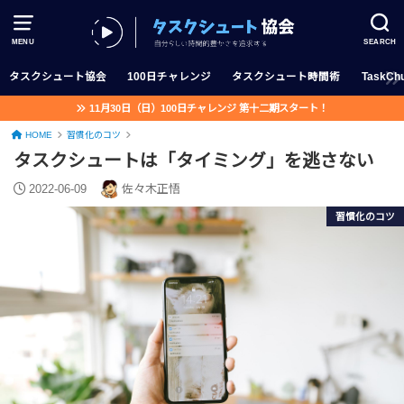
MENU
SEARCH
タスクシュート協会
100日チャレンジ
タスクシュート時間術
TaskChu
11月30日（日）100日チャレンジ 第十二期スタート！
HOME
習慣化のコツ
タスクシュートは「タイミング」を逃さない
2022-06-09
佐々木正悟
習慣化のコツ