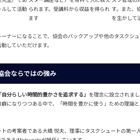
（先生）であ
スター講座など）を有料で人に教え
スク管理の
ールして活動
られます。受講料から収益を得られ
す。また、
ます
を生かして
レーナーになることで、協会のバックアップや他のタスクシュ
活動していただけます。
協会ならではの強み
「自分らしい時間的豊かさを追求する」
を理念に設立されまし
口癖になりつつある中で、「時間を豊かに使う」ための理論と
トの考案者である大橋 悦夫、理事にタスクシュートの第一人
開発者であるjMatsuzakiが就任しています。