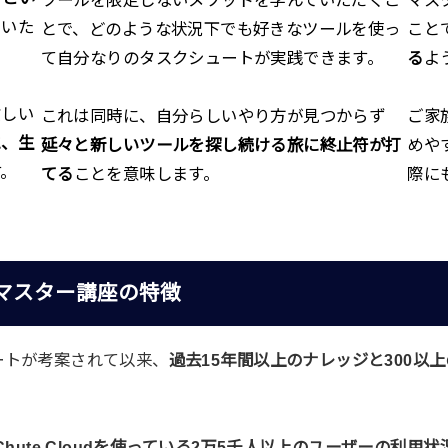
ていた
とで、どのような状況下でも好きなツールを使っ
こと
て自分なりのタスクシュートが実践できます。
る
よ
忙しい
これは同時に、自分らしいやり方が見つからず
ご家
に、生
延々と新しいツールを探し続ける旅に終止符が打
めや
す。
てる
ことを意味します。
際に
マスター講座の特徴
ートが考案されて以来、
過去15年間以上のナレッジと300以
kChute Cloudを使っている2万5千人以上のユーザーの利