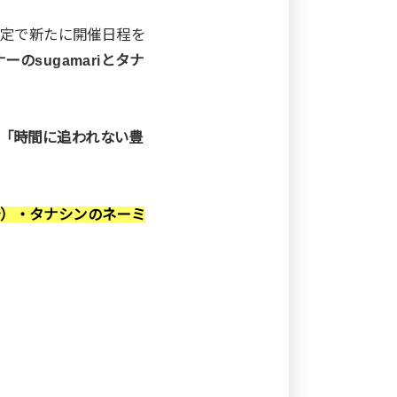
設定で新たに開催日程を
のsugamariとタナ
「時間に追われない豊
0分）・タナシンのネーミ