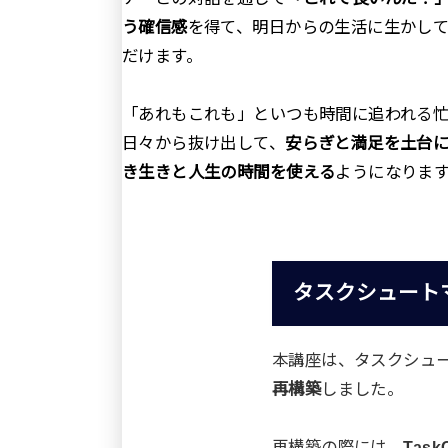
う確信感
を得て、明日からの生活に生かし
だけます。
「あれもこれも」といつも時間に追われる
日々から抜け出して、
安らぎと満足を土台
き生きと人生の時間を使える
ようになりま
タスクシュート
本講座は、タスクシュ
再構築
しました。
再構築の際には、
Tas