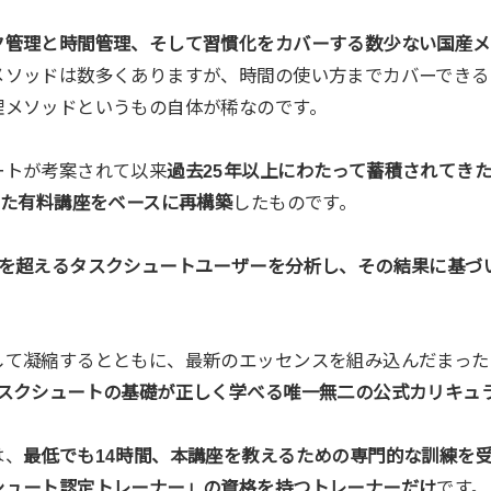
ク管理と時間管理、そして習慣化をカバーする数少ない国産メ
メソッドは数多くありますが、時間の使い方までカバーできる
理メソッドというもの自体が稀なのです。
ートが考案されて以来
過去25年以上にわたって蓄積されてき
きた有料講座をベースに再構築
したものです。
人を超えるタスクシュートユーザーを分析し、その結果に基づ
して凝縮するとともに、最新のエッセンスを組み込んだまった
タスクシュートの基礎が正しく学べる唯一無二の公式カリキュ
は、
最低でも14時間、本講座を教えるための専門的な訓練を
シュート認定トレーナー」の資格を持つトレーナーだけ
です。